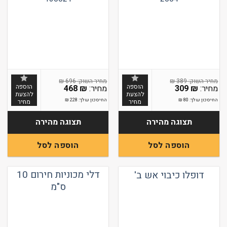
₪
696
₪
389
הוספה
הוספה
468
₪
309
₪
להצעת
להצעת
החיסכון שלך:
80
₪
החיסכון שלך:
228
₪
מחיר
מחיר
תצוגה מהירה
תצוגה מהירה
הוספה לסל
הוספה לסל
דלי מכוניות חירום 10
דופלו כיבוי אש ב'
ס"מ