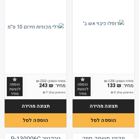
₪
138
₪
250
הוספה
הוספה
133
₪
243
₪
להצעת
להצעת
החיסכון שלך:
5
₪
החיסכון שלך:
7
₪
מחיר
מחיר
תצוגה מהירה
תצוגה מהירה
הוספה לסל
הוספה לסל
ויקינג משחק חווה
טרקטור P-130006C