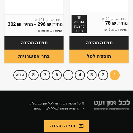
₪
90
₪
401
הוספה
78
₪
טווח
302
₪
296
₪
–
להצעת
מחירי
החיסכון שלך:
12
₪
מחיר
החיסכון שלך:
105
₪
עד
תצוגה מהירה
תצוגה מהירה
הוספה לסל
בחר אפשרויות
למוצר
זה
1
2
3
4
…
6
7
8
הבא
יש
מספר
סוגים.
ניתן
לבחור
© כל הזכויות שמורות לכל זמן ועט בע״מ
אין להעתיק תמונות/מלל לצורך מסחרי
את
האפשרויות
בעמוד
פנייה מהירה
המוצר