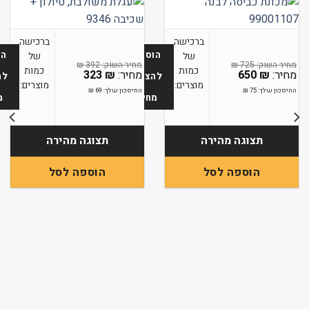
ברכישה
ברכישה
הוספה
הו
של
של
₪
392
₪
725
כמות
כמות
323
₪
650
₪
להצעת
לה
מוצרים:
מוצרים:
החיסכון שלך:
75
₪
החיסכון שלך:
69
₪
מחיר
מ
תצוגה מהירה
תצוגה מהירה
הוספה לסל
הוספה לסל