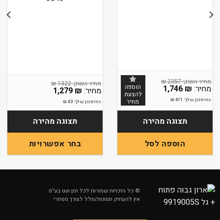
₪
2357
₪
1322
הוספה
1,746
₪
1,279
₪
להצעת
החיסכון שלך:
611
₪
מחיר
החיסכון שלך:
43
₪
תצוגה מהירה
תצוגה מהירה
הוספה לסל
בחר אפשרויות
למוצר
זה
יש
מספר
© כל הזכויות שמורות לכל זמן ועט בע״מ
אין להעתיק תמונות/מלל לצורך מסחרי
סוגים.
ניתן