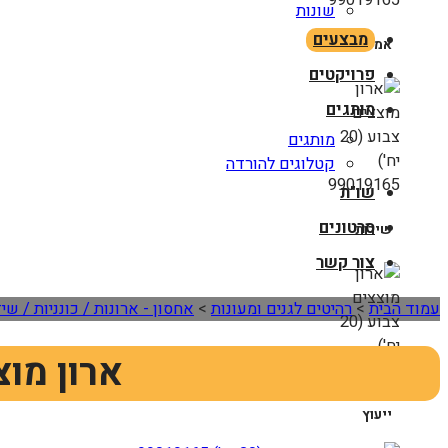
שונות
מבצעים
אמינות
פרויקטים
מותגים
מותגים
קטלוגים להורדה
שו"ת
סרטונים
שירות
צור קשר
עמוד הבית
>
רהיטים לגנים ומעונות
>
אחסון - ארונות / כונניות / שי
ארון מוצצים צבו
ייעוץ