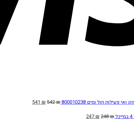
המחיר
המחיר
אי פעילות חול ומים 800010238
₪
542
₪
541
ווח
המקורי
הנוכחי
חירים:
המחיר
המחיר
היה:
הוא:
247
₪
248
₪
המקורי
הנוכחי
542 ₪.
541 ₪.
ד
היה:
הוא: