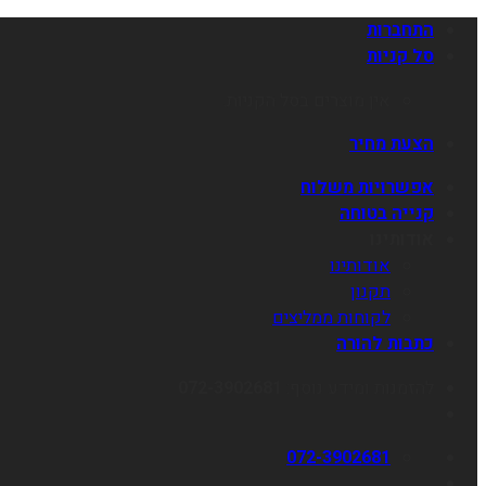
התחברות
סל קניות
אין מוצרים בסל הקניות.
הצעת מחיר
אפשרויות משלוח
קנייה בטוחה
אודותינו
אודותינו
תקנון
לקוחות ממליצים
כתבות להורה
להזמנות ומידע נוסף:
072-3902681
072-3902681