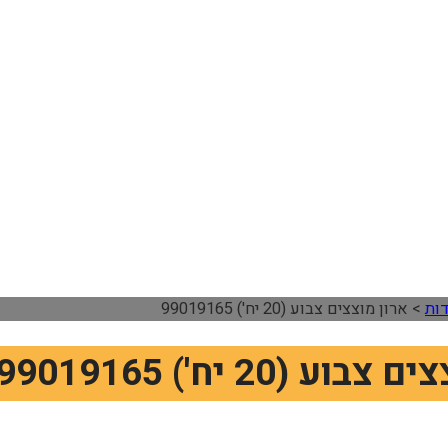
דות
>
ארון מוצצים צבוע (20 יח') 99019165
ע (20 יח') 99019165