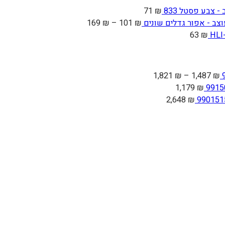
247 ₪.
248 ₪.
 צבע פסטל 833
₪
71
טווח
ב - אפור גדלים שונים
₪
101
–
₪
169
מחירים:
63
₪
עד
טווח
1,821
₪
–
1,487
₪
מחירים:
1,179
₪
2,648
₪
עד