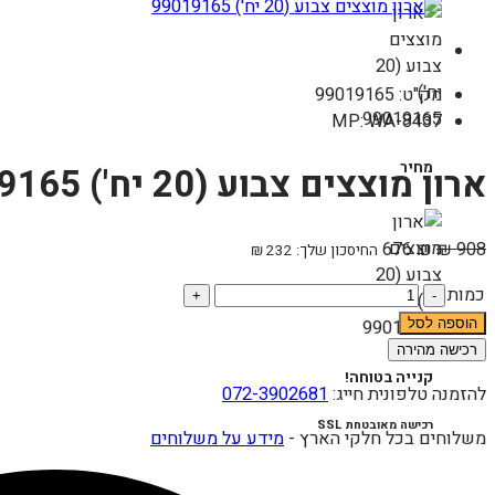
מק"ט: 99019165
MP: WA-8437
מחיר
ארון מוצצים צבוע (20 יח') 99019165
676
₪
₪
908
החיסכון שלך:
232
₪
כמות
כמות
של
הוספה לסל
ארון
רכישה מהירה
מוצצים
קנייה בטוחה!
להזמנה טלפונית חייג:
072-3902681
צבוע
(20
רכישה מאובטחת SSL
משלוחים בכל חלקי הארץ -
מידע על משלוחים
יח')
99019165