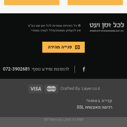
© כל הזכויות שמורות לכל זמן ועט בע״מ
אין להעתיק תמונות/מלל לצורך מסחרי
פנייה מהירה
להזמנות ומידע נוסף:
072-3902681
Crafted By:
Layer.co.il
קנייה בטוחה!
רכישה מאובטחת SSL
WP Memory Limit: 6144M