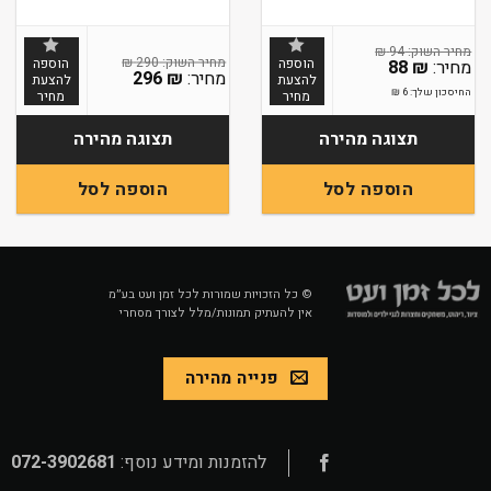
₪
94
₪
290
הוספה
הוספה
88
₪
296
₪
להצעת
להצעת
החיסכון שלך:
6
₪
מחיר
מחיר
תצוגה מהירה
תצוגה מהירה
הוספה לסל
הוספה לסל
© כל הזכויות שמורות לכל זמן ועט בע״מ
אין להעתיק תמונות/מלל לצורך מסחרי
פנייה מהירה
להזמנות ומידע נוסף:
072-3902681