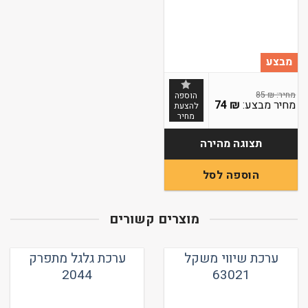
מבצע
85
₪
הוספה
המחיר
74
₪
להצעת
המקורי
המחיר
מחיר
היה:
הנוכחי
85 ₪.
הוא:
74 ₪.
תצוגה מהירה
הוספה לסל
מוצרים קשורים
ערכת שיווי משקל
ערכת גלגל מתפרק
2044
63021