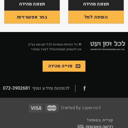
תצוגה מהירה
תצוגה מהירה
בחר אפשרויות
הוספה לסל
למוצר
זה
יש
מספר
© כל הזכויות שמורות לכל זמן ועט בע״מ
אין להעתיק תמונות/מלל לצורך מסחרי
סוגים.
ניתן
לבחור
פנייה מהירה
את
האפשרויות
בעמוד
המוצר
להזמנות ומידע נוסף:
072-3902681
Crafted By:
Layer.co.il
קנייה בטוחה!
רכישה מאובטחת SSL