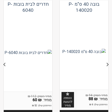
בובה 40 ס"מ P-
חדרים לבית בובות P-
6040
140020
₪
94
₪
112
הוספה
88
₪
60
₪
להצעת
החיסכון שלך:
6
₪
מחיר
החיסכון שלך:
52
₪