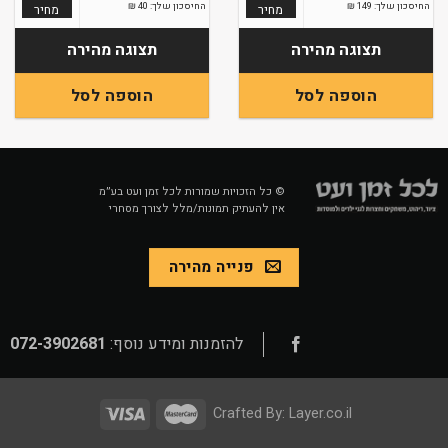
החיסכון שלך:
149
₪
החיסכון שלך:
40
₪
מחיר
מחיר
תצוגה מהירה
תצוגה מהירה
הוספה לסל
הוספה לסל
© כל הזכויות שמורות לכל זמן ועט בע״מ
אין להעתיק תמונות/מלל לצורך מסחרי
פנייה מהירה
להזמנות ומידע נוסף:
072-3902681
Crafted By:
Layer.co.il