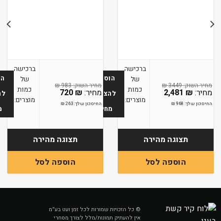
ברכישה
ברכישה
הו
הוספה
של
של
₪
983
₪
3449
כמות
כמות
720
₪
2,481
₪
לה
להצעת
מוצרים:
מוצרים:
החיסכון שלך:
263
₪
החיסכון שלך:
968
₪
מ
מחיר
תצוגה מהירה
תצוגה מהירה
הוספה לסל
הוספה לסל
© כל הזכויות שמורות לכל זמן ועט בע״מ
אין להעתיק תמונות/מלל לצורך מסחרי