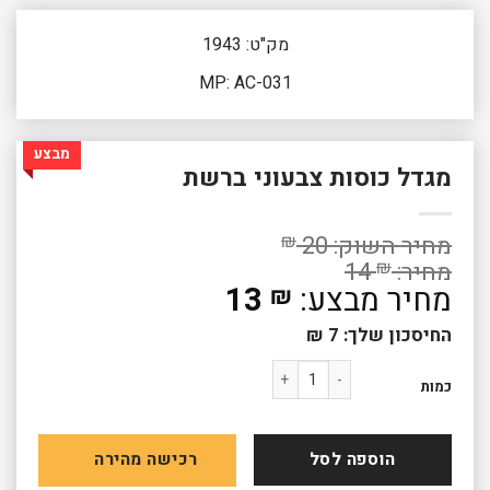
מק"ט: 1943
MP: AC-031
מבצע
מגדל כוסות צבעוני ברשת
₪
20
14
₪
המחיר
13
₪
המקורי
המחיר
החיסכון שלך:
7
₪
היה:
הנוכחי
14 ₪.
כמות של מגדל כוסות צבעוני ברשת
הוא:
כמות
13 ₪.
הוספה לסל
רכישה מהירה