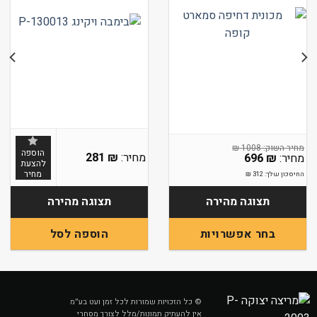
₪
1008
הוספה
281
₪
696
₪
להצעת
מחיר
החיסכון שלך:
312
₪
תצוגה מהירה
תצוגה מהירה
בחר אפשרויות
הוספה לסל
למוצר
זה
יש
מספר
© כל הזכויות שמורות לכל זמן ועט בע״מ
אין להעתיק תמונות/מלל לצורך מסחרי
סוגים.