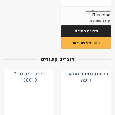
₪
141
117
₪
החיסכון שלך:
24
₪
תצוגה מהירה
בחר אפשרויות
למוצר
זה
מוצרים קשורים
יש
מספר
סוגים.
מכונית דחיפה סמארט
בימבה ויקינג P-
ניתן
קופה
130013
לבחור
את
האפשרויות
בעמוד
המוצר