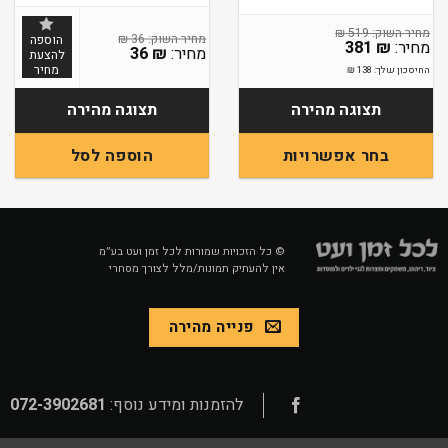
₪
519
₪
36
הוספה
381
₪
36
₪
להצעת
מחיר
החיסכון שלך:
138
₪
תצוגה מהירה
תצוגה מהירה
בחר אפשרויות
הוספה לסל
למוצר
זה
יש
מספר
© כל הזכויות שמורות לכל זמן ועט בע״מ
אין להעתיק תמונות/מלל לצורך מסחרי
סוגים.
ניתן
לבחור
פנייה מהירה
את
האפשרויות
בעמוד
המוצר
להזמנות ומידע נוסף:
072-3902681