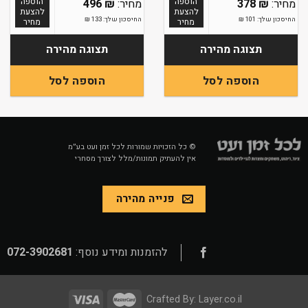
הוספה
הוספה
496
₪
378
₪
להצעת
להצעת
החיסכון שלך:
101
₪
החיסכון שלך:
133
₪
מחיר
מחיר
תצוגה מהירה
תצוגה מהירה
הוספה לסל
הוספה לסל
© כל הזכויות שמורות לכל זמן ועט בע״מ
אין להעתיק תמונות/מלל לצורך מסחרי
פנייה מהירה
להזמנות ומידע נוסף:
072-3902681
Crafted By:
Layer.co.il