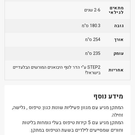
מתאים
2-6 שנים
לגילאי
גובה
180.3 ס"מ
אורך
254 ס"מ
עומק
235 ס"מ
STEP2 ע"י הדר לטף היבואנים המורשים הבלעדיים
אחריות
בישראל!
מידע נוסף
המתקן מגיע עם מגוון פעיליות שונות כגון: טיפוס , גלישה,
זחילה.
המתקן מגיע עם 5 קירות טיפוס בעלי גומחות בליטות
וחורים שמסייעים לילדים בשעת הטיפוס במתקן.