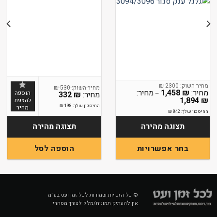
₪
2300
₪
530
1,458
₪
הוספה
–
332
₪
טווח
1,894
₪
להצעת
מחירים:
החיסכון שלך:
198
₪
מחיר
החיסכון שלך:
842
₪
עד
תצוגה מהירה
תצוגה מהירה
הוספה לסל
בחר אפשרויות
למוצר
זה
יש
מספר
© כל הזכויות שמורות לכל זמן ועט בע״מ
אין להעתיק תמונות/מלל לצורך מסחרי
סוגים.
ניתן