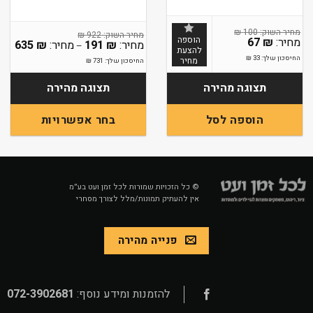
₪
100
₪
922
הוספה
67
₪
טווח
635
₪
191
₪
–
להצעת
מחיר
החיסכון שלך:
33
₪
מחיר
החיסכון שלך:
731
₪
עד
תצוגה מהירה
תצוגה מהירה
בחר אפשרויות
הוספה לסל
למוצר
זה
יש
מספר
© כל הזכויות שמורות לכל זמן ועט בע״מ
אין להעתיק תמונות/מלל לצורך מסחרי
סוגים.
ניתן
לבחור
פנייה מהירה
את
האפשרויות
בעמוד
המוצר
להזמנות ומידע נוסף:
072-3902681