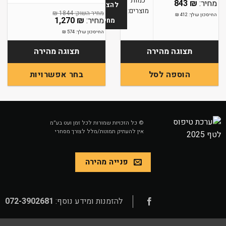
כמות
843
₪
להצעת
מוצרים:
₪
1844
החיסכון שלך:
412
₪
1,270
₪
מחיר
החיסכון שלך:
574
₪
תצוגה מהירה
תצוגה מהירה
הוספה לסל
בחר אפשרויות
למוצר
זה
יש
מספר
© כל הזכויות שמורות לכל זמן ועט בע״מ
אין להעתיק תמונות/מלל לצורך מסחרי
סוגים.
ניתן
לבחור
פנייה מהירה
את
האפשרויות
בעמוד
המוצר
להזמנות ומידע נוסף:
072-3902681