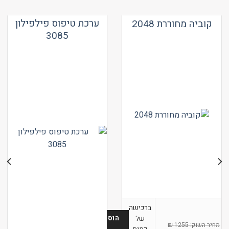
מספר
סוגים.
ערכת טיפוס פילפילון
קוביה מחוררת 2048
ניתן
3085
לבחור
את
האפשרויות
בעמוד
המוצר
ברכישה
הוספה
של
₪
1255