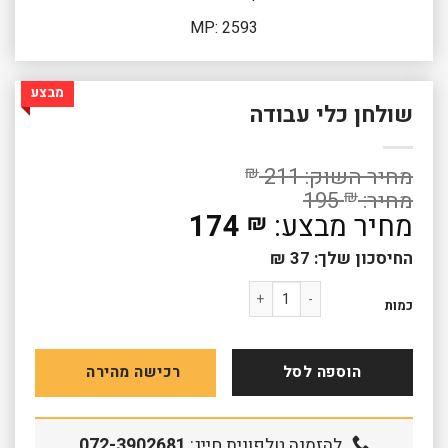
MP: 2593
מבצע
שולחן כלי עבודה
₪
211
195
₪
המחיר
174
₪
המקורי
המחיר
החיסכון שלך:
37
₪
היה:
הנוכחי
195 ₪.
כמות של שולחן כלי עבודה
הוא:
כמות
174 ₪.
הוספה לסל
רכישה מהירה
להזמנה טלפונית חייג:
072-3902681