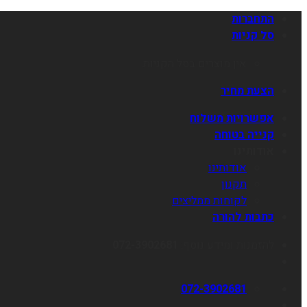
התחברות
סל קניות
אין מוצרים בסל הקניות.
הצעת מחיר
אפשרויות משלוח
קנייה בטוחה
אודותינו
אודותינו
תקנון
לקוחות ממליצים
כתבות להורה
להזמנות ומידע נוסף:
072-3902681
072-3902681