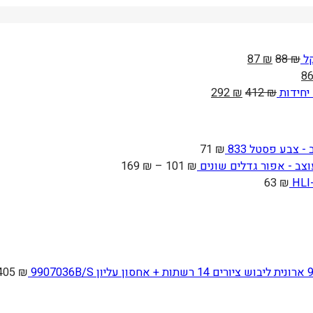
המחיר
המחיר
ל
₪
88
₪
87
יר
המחיר
המקורי
הנוכחי
8
ורי
הנוכחי
היה:
הוא:
המחיר
המחיר
292
₪
412
₪
הוא:
88 ₪.
87 ₪.
המקורי
הנוכחי
1
86 ₪.
היה:
הוא:
292 ₪.
412 ₪.
 צבע פסטל 833
₪
71
טווח
ב - אפור גדלים שונים
₪
101
–
₪
169
מחירים:
63
₪
עד
ארונית ליבוש ציורים 14 רשתות + אחסון עליון 9907036B/S
₪
,405