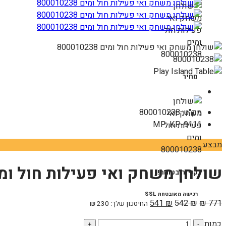
מחיר
מק"ט: 800010238
MP: KP-9111
מבצע
שולחן משחק ואי פעילות חול ומים 010238
קנייה בטוחה!
רכישה מאובטחת SSL
המחיר
המחיר
541
₪
542
₪
₪
771
החיסכון שלך:
230
₪
המקורי
הנוכחי
כמות
כמות