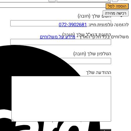
היה:
הוא:
של
541 ₪.
542 ₪.
הוספה לסל
שולחן
רכישה מהירה
השם שלך (חובה)
משחק
להזמנה טלפונית חייג:
072-3902681
ואי
פעילות
כתובת דוא"ל שלך (חובה)
משלוחים בכל חלקי הארץ -
מידע על משלוחים
חול
ומים
הטלפון שלך (חובה)
800010238
ההודעה שלך