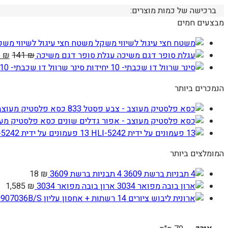
ברכישה של כמות מוצרים:
מבצעים חמים
משטח חצי עיגול לשיווי משק
המח
עגלת סופר דגם משיכה
₪
141
₪
6
המק
סינר שרוול דו שכבתי- 10 יחידות
היה:
הנמכרים ביותר
41 ₪.
כסא פלסטיק מעוצב -
כסא פלסטיק מעוצ
13 פעמונים על ידית HLI-5242
המומלצים ביותר
4 תבניות ברשת 3609
₪
18
ארון בובה מפואר 3034
₪
1,585