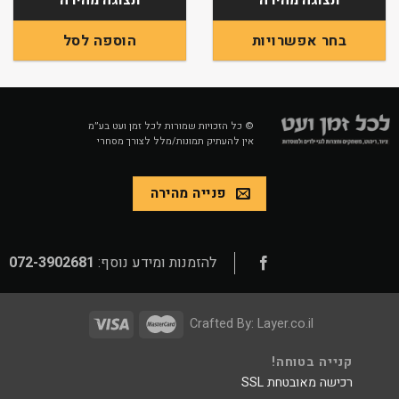
בחר אפשרויות
הוספה לסל
למוצר
זה
יש
מספר
© כל הזכויות שמורות לכל זמן ועט בע״מ
אין להעתיק תמונות/מלל לצורך מסחרי
סוגים.
ניתן
לבחור
פנייה מהירה
את
האפשרויות
בעמוד
המוצר
להזמנות ומידע נוסף:
072-3902681
Crafted By:
Layer.co.il
קנייה בטוחה!
רכישה מאובטחת SSL