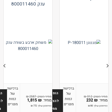
ענק 800011460
ברכישה
ברכישה
הוספה
הו
של
של
₪
312
₪
2587
כמות
כמות
232
₪
1,815
₪
להצעת
לה
מוצרים:
מוצרים:
החיסכון שלך:
80
₪
החיסכון שלך:
772
₪
מחיר
מ