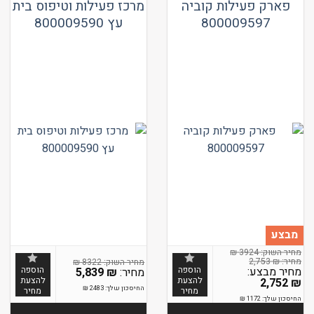
פארק פעילות קוביה
מרכז פעילות וטיפוס בית
800009597
עץ 800009590
מבצע
₪
3924
2,753
₪
₪
8322
המחיר
הוספה
הוספה
5,839
₪
המקורי
להצעת
להצעת
2,752
₪
היה:
החיסכון שלך:
2483
₪
מחיר
מחיר
המחיר
2,753 ₪.
החיסכון שלך:
1172
₪
הנוכחי
הוא: